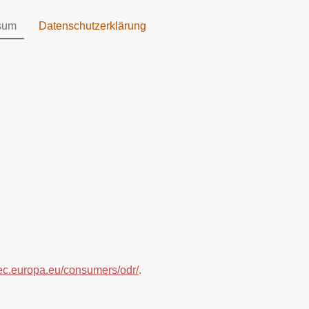
sum
Datenschutzerklärung
/ec.europa.eu/consumers/odr/
.